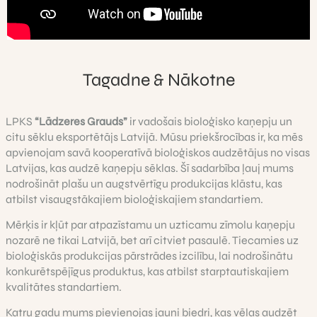
Tagadne & Nākotne
LPKS
“Lādzeres Grauds”
ir vadošais bioloģisko kaņepju un
citu sēklu eksportētājs Latvijā. Mūsu priekšrocības ir, ka mēs
apvienojam savā kooperatīvā bioloģiskos audzētājus no visas
Latvijas, kas audzē kaņepju sēklas. Šī sadarbība ļauj mums
nodrošināt plašu un augstvērtīgu produkcijas klāstu, kas
atbilst visaugstākajiem bioloģiskajiem standartiem.
Mērķis ir kļūt par atpazīstamu un uzticamu zīmolu kaņepju
nozarē ne tikai Latvijā, bet arī citviet pasaulē. Tiecamies uz
bioloģiskās produkcijas pārstrādes izcilību, lai nodrošinātu
konkurētspējīgus produktus, kas atbilst starptautiskajiem
kvalitātes standartiem.
Katru gadu mums pievienojas jauni biedri, kas vēlas audzēt