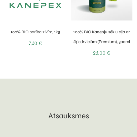
100% BIO barība zivīm, 1kg
100% BIO Kaņepju sēklu eļļa ar
šķiedrvielām (Premium), 300ml
7,50
€
25,00
€
Atsauksmes