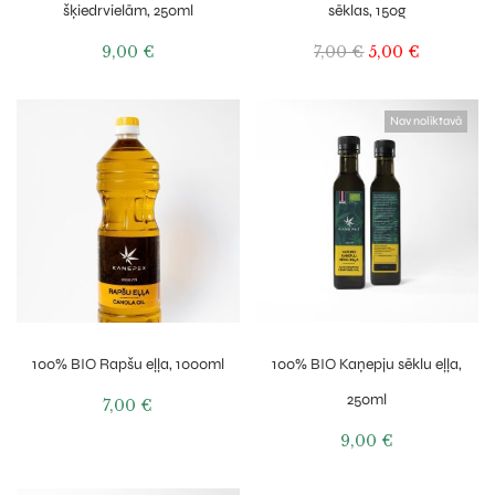
šķiedrvielām, 250ml
sēklas, 150g
9,00
€
7,00
€
5,00
€
Nav noliktavā
100% BIO Rapšu eļļa, 1000ml
100% BIO Kaņepju sēklu eļļa,
250ml
7,00
€
9,00
€