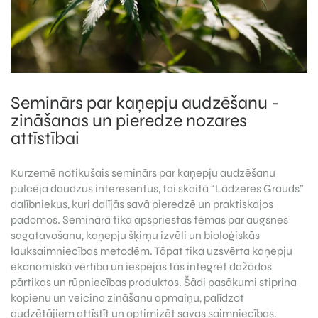
Seminārs par kaņepju audzēšanu -
zināšanas un pieredze nozares
attīstībai
Kurzemē notikušais seminārs par kaņepju audzēšanu
pulcēja daudzus interesentus, tai skaitā “Lādzeres Grauds”
dalībniekus, kuri dalījās savā pieredzē un praktiskajos
padomos. Seminārā tika apspriestas tēmas par augsnes
sagatavošanu, kaņepju šķirņu izvēli un bioloģiskās
lauksaimniecības metodēm. Tāpat tika uzsvērta kaņepju
ekonomiskā vērtība un iespējas tās integrēt dažādos
pārtikas un rūpniecības produktos. Šādi pasākumi stiprina
kopienu un veicina zināšanu apmaiņu, palīdzot
audzētājiem attīstīt un optimizēt savas saimniecības.