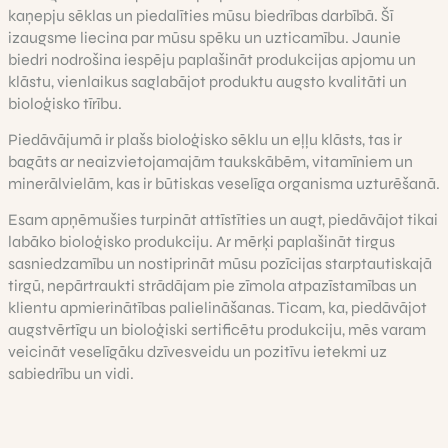
kaņepju sēklas un piedalīties mūsu biedrības darbībā. Šī
izaugsme liecina par mūsu spēku un uzticamību. Jaunie
biedri nodrošina iespēju paplašināt produkcijas apjomu un
klāstu, vienlaikus saglabājot produktu augsto kvalitāti un
bioloģisko tīrību.
Piedāvājumā ir plašs bioloģisko sēklu un eļļu klāsts, tas ir
bagāts ar neaizvietojamajām taukskābēm, vitamīniem un
minerālvielām, kas ir būtiskas veselīga organisma uzturēšanā.
Esam apņēmušies turpināt attīstīties un augt, piedāvājot tikai
labāko bioloģisko produkciju. Ar mērķi paplašināt tirgus
sasniedzamību un nostiprināt mūsu pozīcijas starptautiskajā
tirgū, nepārtraukti strādājam pie zīmola atpazīstamības un
klientu apmierinātības palielināšanas. Ticam, ka, piedāvājot
augstvērtīgu un bioloģiski sertificētu produkciju, mēs varam
veicināt veselīgāku dzīvesveidu un pozitīvu ietekmi uz
sabiedrību un vidi.