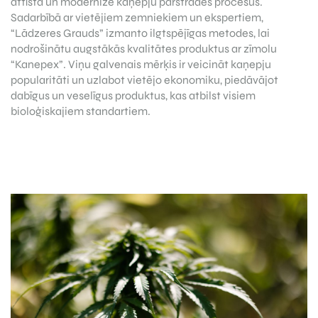
attīsta un modernizē kaņepju pārstrādes procesus.
Sadarbībā ar vietējiem zemniekiem un ekspertiem,
“Lādzeres Grauds” izmanto ilgtspējīgas metodes, lai
nodrošinātu augstākās kvalitātes produktus ar zīmolu
“Kanepex”. Viņu galvenais mērķis ir veicināt kaņepju
popularitāti un uzlabot vietējo ekonomiku, piedāvājot
dabīgus un veselīgus produktus, kas atbilst visiem
bioloģiskajiem standartiem.