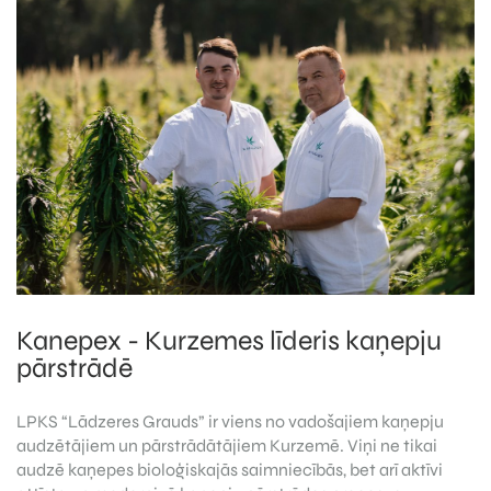
Kanepex - Kurzemes līderis kaņepju
pārstrādē
LPKS “Lādzeres Grauds” ir viens no vadošajiem kaņepju
audzētājiem un pārstrādātājiem Kurzemē. Viņi ne tikai
audzē kaņepes bioloģiskajās saimniecībās, bet arī aktīvi