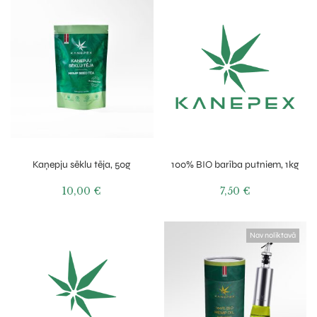
Kaņepju sēklu tēja, 50g
100% BIO barība putniem, 1kg
10,00
€
7,50
€
Nav noliktavā