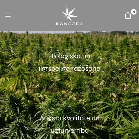
0
Bioloģiska un
ilgtspējīga ražošana
Augsta kvalitāte un
uzturvērtība