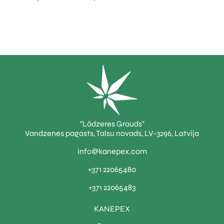
"Lādzeres Grauds"
Vandzenes pagasts, Talsu novads, LV-3296, Latvija
info@kanepex.com
+371 22065480
+371 22065483
KANEPEX