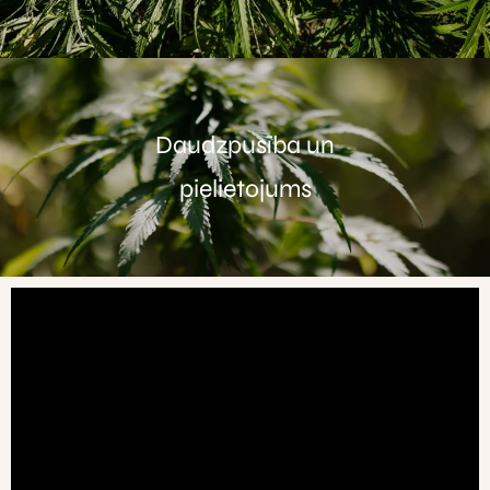
Daudzpusība un
pielietojums